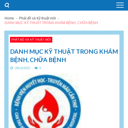
Skip
Skip
to
to
navigation
content
Home
Phát đồ và Kỹ thuật mới
DANH MỤC KỸ THUẬT TRONG KHÁM BỆNH, CHỮA BỆNH
PHÁT ĐỒ VÀ KỸ THUẬT MỚI
DANH MỤC KỸ THUẬT TRONG KHÁM
BỆNH, CHỮA BỆNH
28/12/2022
0