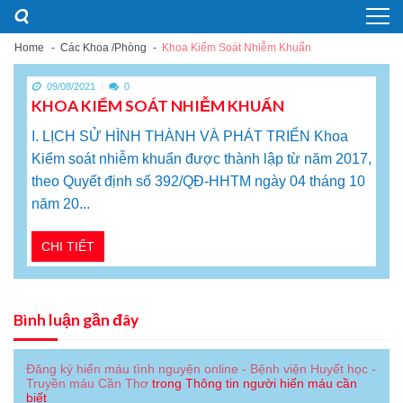
Skip
Skip
to
to
navigation
content
Home
Các Khoa /Phòng
Khoa Kiểm Soát Nhiễm Khuẩn
09/08/2021
0
KHOA KIỂM SOÁT NHIỄM KHUẨN
I. LỊCH SỬ HÌNH THÀNH VÀ PHÁT TRIỂN Khoa
Kiểm soát nhiễm khuẩn được thành lập từ năm 2017,
theo Quyết định số 392/QĐ-HHTM ngày 04 tháng 10
năm 20...
CHI TIẾT
Bình luận gần đây
Đăng ký hiến máu tình nguyện online - Bệnh viện Huyết học -
Truyền máu Cần Thơ
trong
Thông tin người hiến máu cần
biết