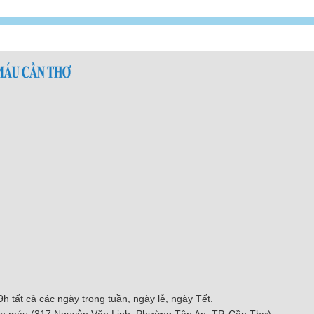
 tất cả các ngày trong tuần, ngày lễ, ngày Tết.
yền máu (317 Nguyễn Văn Linh, Phường Tân An, TP. Cần Thơ)