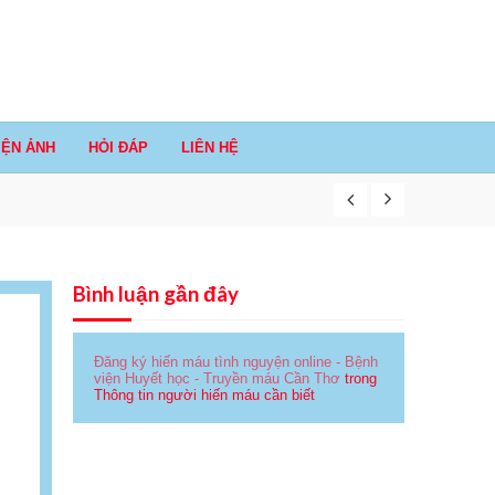
IỆN ẢNH
HỎI ĐÁP
LIÊN HỆ
Bình luận gần đây
Đăng ký hiến máu tình nguyện online - Bệnh
viện Huyết học - Truyền máu Cần Thơ
trong
Thông tin người hiến máu cần biết