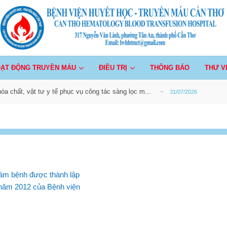
 chất, vật tư y tế phục vụ công tác sàng lọc m...
31/07/2026
30/07/2026
ựng giá kế hoạch lựa chọn nhà thầu Cung cấp lắ...
30/07/2026
ần Thơ
chất, vật tư y tế, trang thiết bị y tế bổ sun...
05/08/2026
ẠT ĐỘNG TRUYỀN MÁU
ĐIỀU TRỊ
THÔNG BÁO
THƯ V
ựng giá kế hoạch lựa chọn nhà thầu...
31/07/2026
 chất, vật tư y tế phục vụ công tác sàng lọc m...
31/07/2026
30/07/2026
ựng giá kế hoạch lựa chọn nhà thầu Cung cấp lắ...
30/07/2026
chất, vật tư y tế, trang thiết bị y tế bổ sun...
05/08/2026
ựng giá kế hoạch lựa chọn nhà thầu...
31/07/2026
 chất, vật tư y tế phục vụ công tác sàng lọc m...
31/07/2026
m bệnh được thành lập
năm 2012 của Bệnh viện