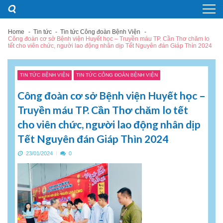
Skip
Skip
to
to
navigation
content
Home
Tin tức
Tin tức Công đoàn Bệnh Viện
Công đoàn cơ sở Bệnh viện Huyết học – Truyền máu TP. Cần Thơ chăm lo
tết cho viên chức, người lao động nhân dịp Tết Nguyên đán Giáp Thìn 2024
TIN TỨC BỆNH VIỆN
TIN TỨC CÔNG ĐOÀN BỆNH VIỆN
Công đoàn cơ sở Bệnh viện Huyết học –
Truyền máu TP. Cần Thơ chăm lo tết
cho viên chức, người lao động nhân dịp
Tết Nguyên đán Giáp Thìn 2024
23/01/2024
0