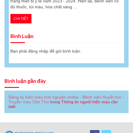
trang thiết bị y tế năm 2023 - 2024. Hiện tại, Bệnh viện có
đủ thuốc, túi máu, hóa chất sàng ...
CHI TIẾT
Bình Luận
Bạn phải
đăng nhập
để gửi bình luận.
Bình luận gần đây
Đăng ký hiến máu tình nguyện online - Bệnh viện Huyết học -
Truyền máu Cần Thơ
trong
Thông tin người hiến máu cần
biết