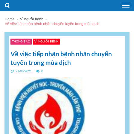
Skip
Skip
to
to
navigation
content
Home
Vì người bệnh
Về việc tiếp nhận bệnh nhân chuyển tuyến trong mùa dịch
THÔNG BÁO
VÌ NGƯỜI BỆNH
Về việc tiếp nhận bệnh nhân chuyển
tuyến trong mùa dịch
21/06/2021
0