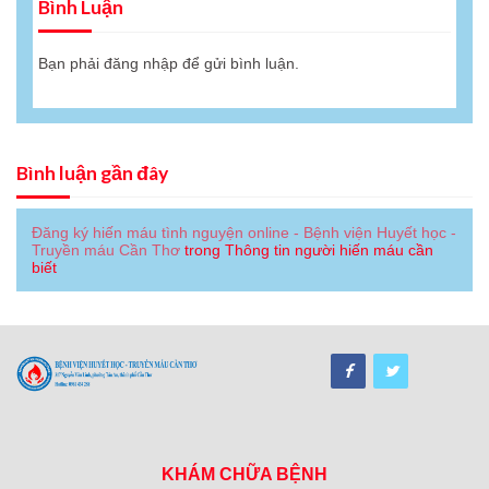
Bình Luận
Bạn phải
đăng nhập
để gửi bình luận.
Bình luận gần đây
Đăng ký hiến máu tình nguyện online - Bệnh viện Huyết học -
Truyền máu Cần Thơ
trong
Thông tin người hiến máu cần
biết
KHÁM CHỮA BỆNH