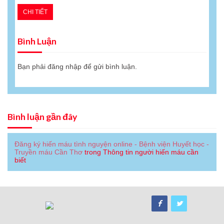
CHI TIẾT
Bình Luận
Bạn phải
đăng nhập
để gửi bình luận.
Bình luận gần đây
Đăng ký hiến máu tình nguyện online - Bệnh viện Huyết học -
Truyền máu Cần Thơ
trong
Thông tin người hiến máu cần
biết