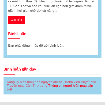
ra mắt hình thức đặt khám trực tuyến hỗ trợ người dân tại
TP Cần Thơ và các khu vực lân cận hẹn giờ khám trước,
giảm thời gian chờ đợi và nâng...
CHI TIẾT
Bình Luận
Bạn phải
đăng nhập
để gửi bình luận.
Bình luận gần đây
Đăng ký hiến máu tình nguyện online - Bệnh viện Huyết học -
Truyền máu Cần Thơ
trong
Thông tin người hiến máu cần
biết