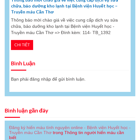
chữa, bảo dưỡng kho lạnh tại Bệnh viện Huyết học –
Truyền máu Cần Thơ
Thông báo mời chào giá về việc cung cấp dịch vụ sửa
chữa, bảo dưỡng kho lạnh tại Bệnh viện Huyết học -
Truyền máu Cần Thơ => Đính kèm: 114- TB_1392
CHI TIẾT
Bình Luận
Bạn phải
đăng nhập
để gửi bình luận.
Bình luận gần đây
Đăng ký hiến máu tình nguyện online - Bệnh viện Huyết học -
Truyền máu Cần Thơ
trong
Thông tin người hiến máu cần
biết