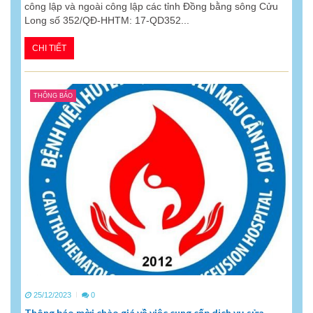
công lập và ngoài công lập các tỉnh Đồng bằng sông Cửu
Long số 352/QĐ-HHTM: 17-QD352...
CHI TIẾT
THÔNG BÁO
25/12/2023
0
Thông báo mời chào giá về việc cung cấp dịch vụ sửa