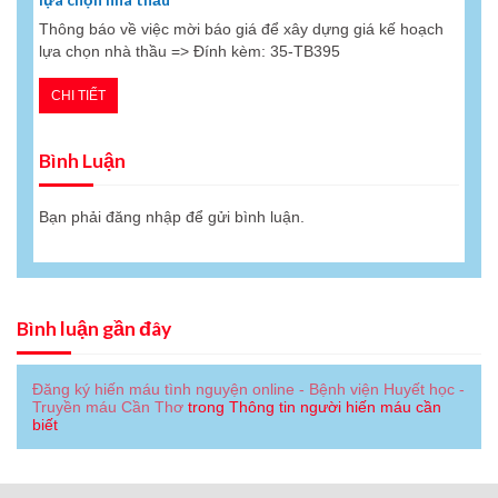
Thông báo về việc mời báo giá để xây dựng giá kế hoạch
lựa chọn nhà thầu => Đính kèm: 35-TB395
CHI TIẾT
Bình Luận
Bạn phải
đăng nhập
để gửi bình luận.
Bình luận gần đây
Đăng ký hiến máu tình nguyện online - Bệnh viện Huyết học -
Truyền máu Cần Thơ
trong
Thông tin người hiến máu cần
biết