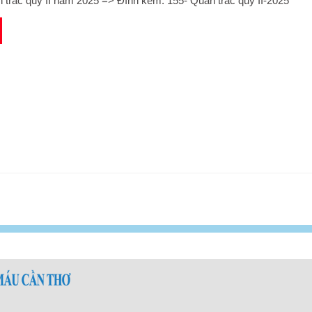
 trắc quý II năm 2025 => Đính kèm: 155- Quan trắc quý II-2025