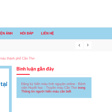
IỆN ẢNH
HỎI ĐÁP
LIÊN HỆ
n máu thành phố Cần Thơ
Bình luận gần đây
tại
Đăng ký hiến máu tình nguyện online - Bệnh
viện Huyết học - Truyền máu Cần Thơ
trong
Thông tin người hiến máu cần biết