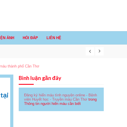
IỆN ẢNH
HỎI ĐÁP
LIÊN HỆ
n máu thành phố Cần Thơ
Bình luận gần đây
tại
Đăng ký hiến máu tình nguyện online - Bệnh
viện Huyết học - Truyền máu Cần Thơ
trong
Thông tin người hiến máu cần biết