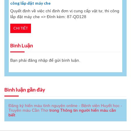
công lắp đặt máy che
Quyết định về việc chỉ định đơn vị cung cấp vật tư, thi công
lắp đặt máy che => Đính kèm: 87-QD128
CHI TIẾT
Bình Luận
Bạn phải
đăng nhập
để gửi bình luận.
Bình luận gần đây
Đăng ký hiến máu tình nguyện online - Bệnh viện Huyết học -
Truyền máu Cần Thơ
trong
Thông tin người hiến máu cần
biết