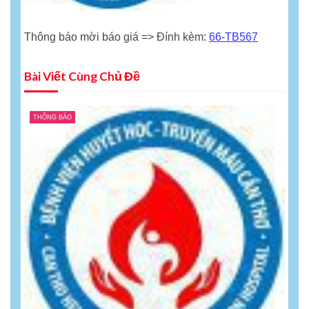
Thông báo mời báo giá => Đính kèm:
66-TB567
Bài Viết Cùng Chủ Đề
THÔNG BÁO