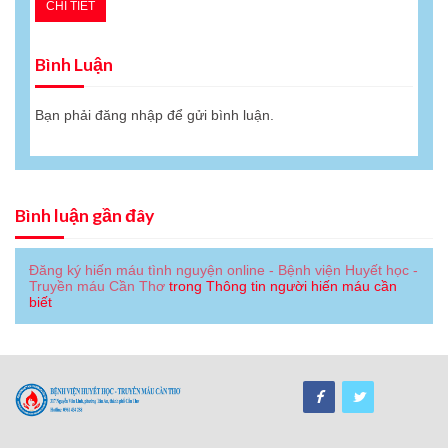
CHI TIẾT
Bình Luận
Bạn phải
đăng nhập
để gửi bình luận.
Bình luận gần đây
Đăng ký hiến máu tình nguyện online - Bệnh viện Huyết học -
Truyền máu Cần Thơ
trong
Thông tin người hiến máu cần
biết