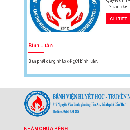
Quyết định 
=> Đính kè
CHI TIẾT
Bình Luận
Bạn phải
đăng nhập
để gửi bình luận.
KHÁM CHỮA BỆNH