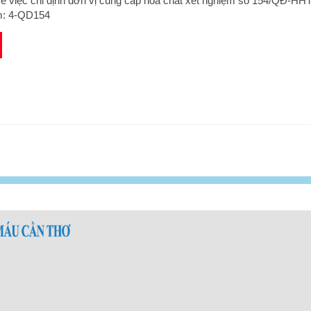
về việc chỉ định đơn vị cung cấp hóa chất xét nghiệm số 154/QĐ-H
m: 4-QD154