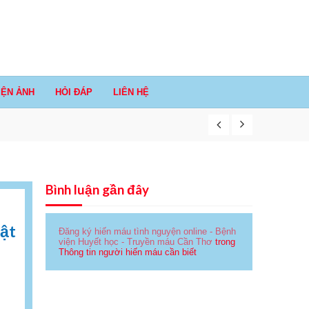
IỆN ẢNH
HỎI ĐÁP
LIÊN HỆ
Bình luận gần đây
vật
Đăng ký hiến máu tình nguyện online - Bệnh
viện Huyết học - Truyền máu Cần Thơ
trong
Thông tin người hiến máu cần biết