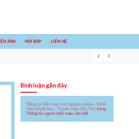
IỆN ẢNH
HỎI ĐÁP
LIÊN HỆ
Bình luận gần đây
Đăng ký hiến máu tình nguyện online - Bệnh
viện Huyết học - Truyền máu Cần Thơ
trong
Thông tin người hiến máu cần biết