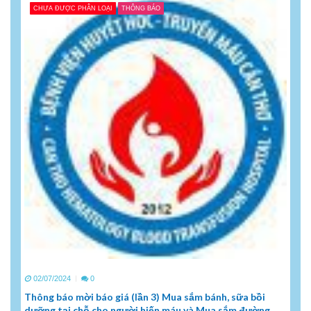
CHƯA ĐƯỢC PHÂN LOẠI
THÔNG BÁO
02/07/2024
0
Thông báo mời báo giá (lần 3) Mua sắm bánh, sữa bồi
dưỡng tại chỗ cho người hiến máu và Mua sắm đường,