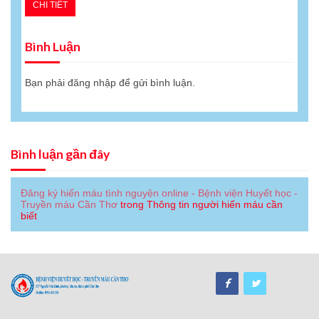
CHI TIẾT
Bình Luận
Bạn phải
đăng nhập
để gửi bình luận.
Bình luận gần đây
Đăng ký hiến máu tình nguyện online - Bệnh viện Huyết học -
Truyền máu Cần Thơ
trong
Thông tin người hiến máu cần
biết