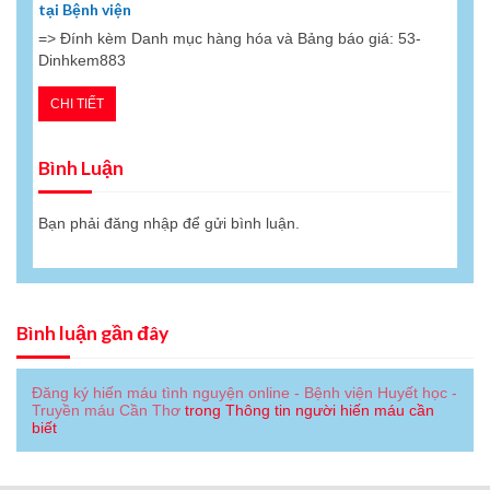
tại Bệnh viện
=> Đính kèm Danh mục hàng hóa và Bảng báo giá: 53-
Dinhkem883
CHI TIẾT
Bình Luận
Bạn phải
đăng nhập
để gửi bình luận.
Bình luận gần đây
Đăng ký hiến máu tình nguyện online - Bệnh viện Huyết học -
Truyền máu Cần Thơ
trong
Thông tin người hiến máu cần
biết