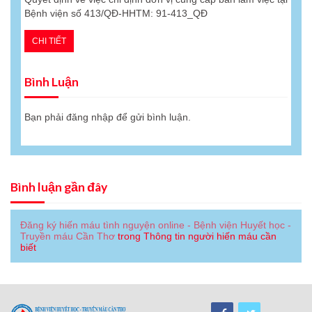
Bệnh viện số 413/QĐ-HHTM: 91-413_QĐ
CHI TIẾT
Bình Luận
Bạn phải
đăng nhập
để gửi bình luận.
Bình luận gần đây
Đăng ký hiến máu tình nguyện online - Bệnh viện Huyết học -
Truyền máu Cần Thơ
trong
Thông tin người hiến máu cần
biết