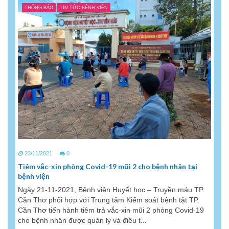
THÔNG BÁO
TIN TỨC BỆNH VIỆN
23/11/2021
0
Tiêm vắc-xin phòng Covid-19 mũi 2 cho bệnh nhân tại
bệnh viện
Ngày 21-11-2021, Bệnh viện Huyết học – Truyền máu TP.
Cần Thơ phối hợp với Trung tâm Kiểm soát bệnh tật TP.
Cần Thơ tiến hành tiêm trả vắc-xin mũi 2 phòng Covid-19
cho bệnh nhân được quản lý và điều t...