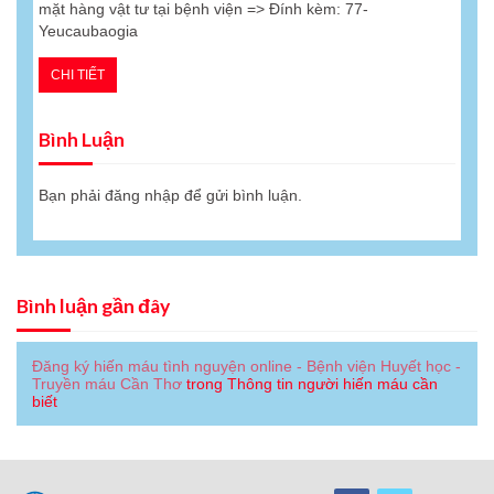
mặt hàng vật tư tại bệnh viện => Đính kèm: 77-
Yeucaubaogia
CHI TIẾT
Bình Luận
Bạn phải
đăng nhập
để gửi bình luận.
Bình luận gần đây
Đăng ký hiến máu tình nguyện online - Bệnh viện Huyết học -
Truyền máu Cần Thơ
trong
Thông tin người hiến máu cần
biết