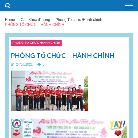
Skip
Skip
to
to
navigation
content
Home
Các Khoa /Phòng
Phòng Tổ chức /Hành chính
PHÒNG TỔ CHỨC – HÀNH CHÍNH
PHÒNG TỔ CHỨC /HÀNH CHÍNH
PHÒNG TỔ CHỨC – HÀNH CHÍNH
24/06/2021
0