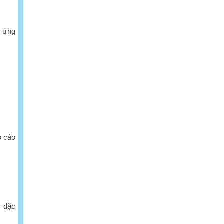
p ứng
o cáo
ý đặc