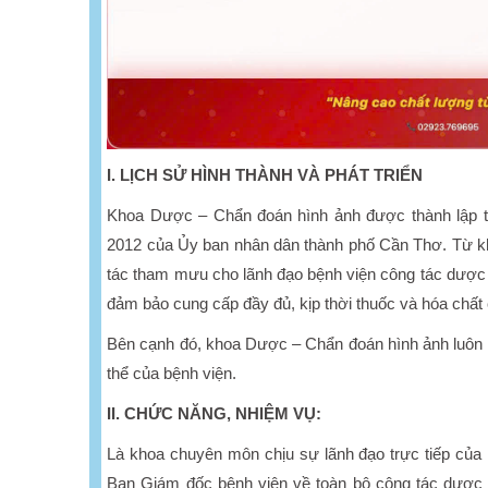
I. LỊCH SỬ HÌNH THÀNH VÀ PHÁT TRIỂN
Khoa Dược – Chẩn đoán hình ảnh được thành lập 
2012 của Ủy ban nhân dân thành phố Cần Thơ. Từ kh
tác tham mưu cho lãnh đạo bệnh viện công tác dược c
đảm bảo cung cấp đầy đủ, kịp thời thuốc và hóa chất c
Bên cạnh đó, khoa Dược – Chẩn đoán hình ảnh luôn l
thể của bệnh viện.
II. CHỨC NĂNG, NHIỆM VỤ:
Là khoa chuyên môn chịu sự lãnh đạo trực tiếp củ
Ban Giám đốc bệnh viện về toàn bộ công tác dược 