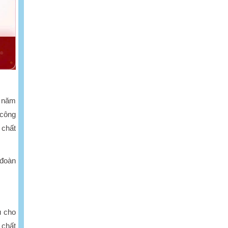
5 năm
 công
 chất
 đoàn
u cho
 chất