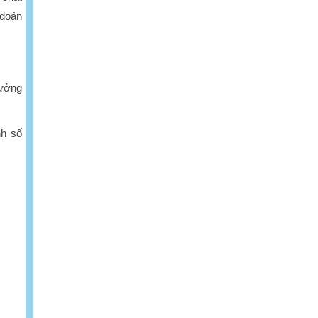
 đoán
rưởng
nh số