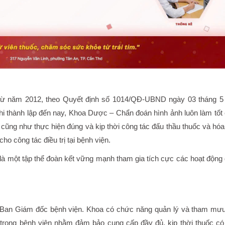
từ năm 2012, theo Quyết định số 1014/QĐ-UBND ngày 03 tháng 
i thành lập đến nay, Khoa Dược – Chẩn đoán hình ảnh luôn làm tốt
ũng như thực hiện đúng và kịp thời công tác đấu thầu thuốc và hóa
ho công tác điều trị tại bệnh viện.
à một tập thể đoàn kết vững mạnh tham gia tích cực các hoạt động
a Ban Giám đốc bệnh viện. Khoa có chức năng quản lý và tham mư
trong bệnh viện nhằm đảm bảo cung cấp đầy đủ, kịp thời thuốc có