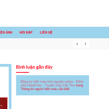
IỆN ẢNH
HỎI ĐÁP
LIÊN HỆ
Bình luận gần đây
Đăng ký hiến máu tình nguyện online - Bệnh
viện Huyết học - Truyền máu Cần Thơ
trong
Thông tin người hiến máu cần biết