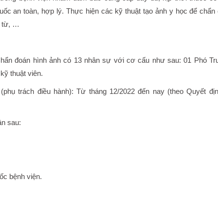
uốc an toàn, hợp lý. Thực hiện các kỹ thuật tạo ảnh y học để chẩn
 từ, …
hẩn đoán hình ảnh có 13 nhân sự với cơ cấu như sau: 01 Phó T
kỹ thuật viên.
hụ trách điều hành): Từ tháng 12/2022 đến nay (theo Quyết đị
n sau:
uốc bệnh viện.