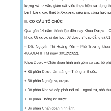
lượng và tư vấn, giám sát việc thực hiện sử dụng th
bệnh bằng các thiết bị X-quang, siêu âm, cộng hưởng
III. CƠ CẤU TỔ CHỨC
Qua gần 14 năm thành lập đến nay Khoa Dược – C
khoa, 08 dược sĩ đại học, 03 dược sĩ cao đẳng và 01 
– DS. Nguyễn Thị Hoàng Yến – Phó Trưởng khoa (p
486/QĐ-HHTM ngày 30/12/2022).
Khoa Dược – Chẩn đoán hình ảnh gồm có các bộ phậ
+ Bộ phận Dược lâm sàng – Thông tin thuốc.
+ Bộ phận Nghiệp vụ dược.
+ Bộ phận Kho và cấp phát nội trú – ngoại trú, nhà th
+ Bộ phận Thống kê dược.
+ Bộ phận Chẩn đoán hình ảnh.