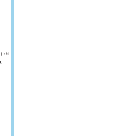
) khí
ụ.