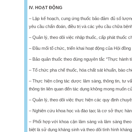
IV. HOẠT ĐỘNG
– Lập kế hoạch, cung ứng thuốc bảo đảm đủ số lượng
yêu cầu chẩn đoán, điều trị và các yêu cầu chữa bệnh
– Quản lý, theo dõi việc nhập thuốc, cấp phát thuốc c
– Đầu mối tổ chức, triển khai hoạt động của Hội đồng t
– Bảo quản thuốc theo đúng nguyên tắc “Thực hành tố
– Tổ chức pha chế thuốc, hóa chất sát khuẩn, bào chế
– Thực hiện công tác dược lâm sàng, thông tin, tư v
thông tin liên quan đến tác dụng không mong muốn củ
– Quản lý, theo dõi việc thực hiện các quy định chuy
– Nghiên cứu khoa học và đào tạo; là cơ sở thực hà
– Phối hợp với khoa cận lâm sàng và lâm sàng theo d
biệt là sử dụng kháng sinh và theo dõi tình hình khán