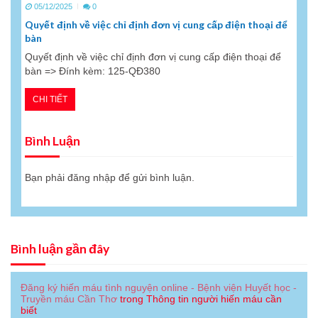
05/12/2025
0
Quyết định về việc chỉ định đơn vị cung cấp điện thoại để
bàn
Quyết định về việc chỉ định đơn vị cung cấp điện thoại để
bàn => Đính kèm: 125-QĐ380
CHI TIẾT
Bình Luận
Bạn phải
đăng nhập
để gửi bình luận.
Bình luận gần đây
Đăng ký hiến máu tình nguyện online - Bệnh viện Huyết học -
Truyền máu Cần Thơ
trong
Thông tin người hiến máu cần
biết