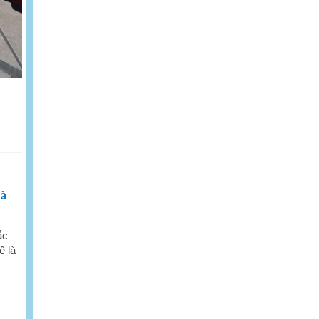
uà
ắc
ế là