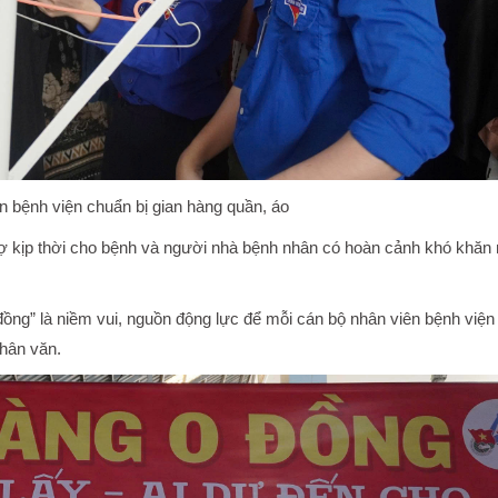
n bệnh viện chuẩn bị gian hàng quần, áo
 trợ kịp thời cho bệnh và người nhà bệnh nhân có hoàn cảnh khó khăn
ồng” là niềm vui, nguồn động lực để mỗi cán bộ nhân viên bệnh viện 
nhân văn.