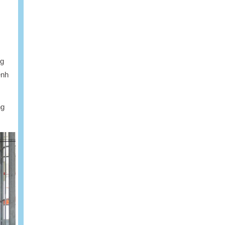
ng
ệnh
ng