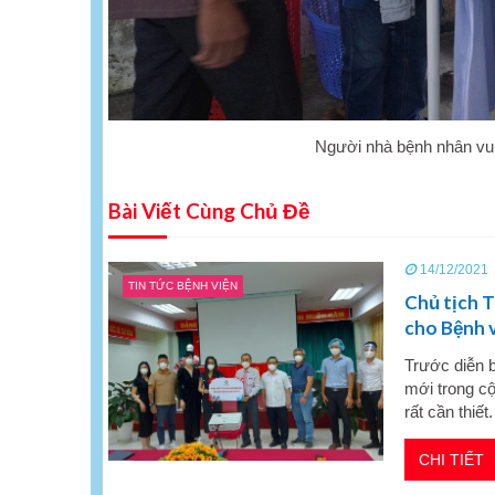
Người nhà bệnh nhân vui
Bài Viết Cùng Chủ Đề
14/12/2021
TIN TỨC BỆNH VIỆN
Chủ tịch 
cho Bệnh 
Trước diễn 
mới trong cộ
rất cần thiế
CHI TIẾT