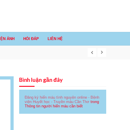
IỆN ẢNH
HỎI ĐÁP
LIÊN HỆ
Bình luận gần đây
Đăng ký hiến máu tình nguyện online - Bệnh
viện Huyết học - Truyền máu Cần Thơ
trong
Thông tin người hiến máu cần biết