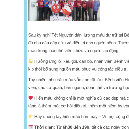
Sau kỳ nghỉ Tết Nguyên đán, lượng máu dự trữ tại 
đủ nhu cầu cấp cứu và điều trị cho người bệnh. Trướ
máu trong toàn thể viên chức và người lao động.
Hưởng ứng lời kêu gọi, cán bộ, nhân viên Bệnh vi
kịp thời bổ sung nguồn máu phục vụ công tác điều trị.
Tuy nhiên, nhu cầu máu vẫn còn rất lớn. Bệnh viện H
viên, các cơ quan, ban ngành, đoàn thể và trường họ
Hiến máu không chỉ là một nghĩa cử cao đẹp mà cò
tặng là thêm một cơ hội điều trị, thêm một niềm hy 
Hãy chung tay hiến máu hôm nay – Vì một cộng đ
Thời gian:
Từ
6h30 đến 19h
, tất cả các ngày tro