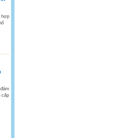
i hợp
hố
h
a đảm
g cấp