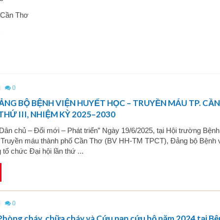
 Cần Thơ
)
0
ĐẢNG BỘ BỆNH VIỆN HUYẾT HỌC – TRUYỀN MÁU TP. CẦN
HỨ III, NHIỆM KỲ 2025–2030
Dân chủ – Đổi mới – Phát triển” Ngày 19/6/2025, tại Hội trường Bệnh
 Truyền máu thành phố Cần Thơ (BV HH-TM TPCT), Đảng bộ Bệnh 
 tổ chức Đại hội lần thứ ...
0
Phòng cháy, chữa cháy và Cứu nạn cứu hộ năm 2024 tại B