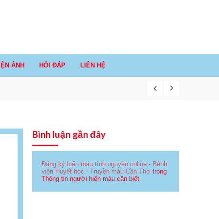
IỆN ẢNH
HỎI ĐÁP
LIÊN HỆ
Bình luận gần đây
Đăng ký hiến máu tình nguyện online - Bệnh
viện Huyết học - Truyền máu Cần Thơ
trong
Thông tin người hiến máu cần biết