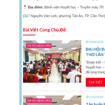
Địa điểm:
Bệnh viện Huyết học – Truyền máu TP.
(317 Nguyễn Văn Linh, phường Tân An, TP. Cần Thơ
Bài Viết Cùng Chủ Đề
20/06/2025
TIN TỨC BỆNH VIỆN
ĐẠI HỘI 
THƠ LẦN T
“Đoàn kết – 
Huyết học –
đã long trọng
CHI TIẾT
13/12/2024
TIN TỨC BỆNH VIỆN
Tập huấn 