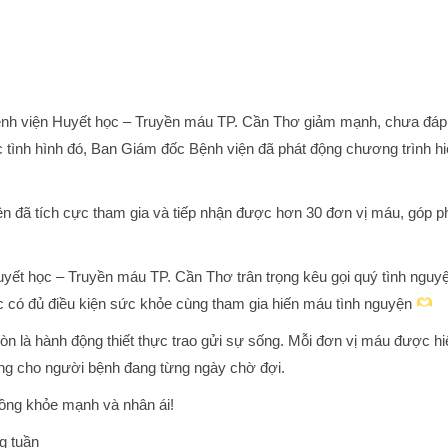
Bệnh viện Huyết học – Truyền máu TP. Cần Thơ giảm mạnh, chưa đá
c tình hình đó, Ban Giám đốc Bệnh viện đã phát động chương trình h
ện đã tích cực tham gia và tiếp nhận được hơn 30 đơn vị máu, góp p
uyết học – Truyền máu TP. Cần Thơ trân trọng kêu gọi quý tình nguy
c có đủ điều kiện sức khỏe cùng tham gia hiến máu tình nguyện
n là hành động thiết thực trao gửi sự sống. Mỗi đơn vị máu được hi
vọng cho người bệnh đang từng ngày chờ đợi.
ồng khỏe mạnh và nhân ái!
ng tuần