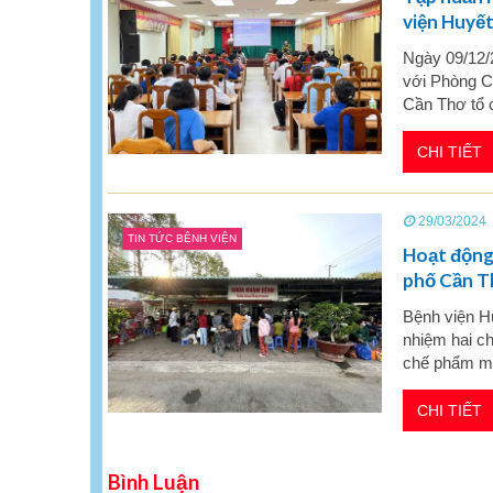
viện Huyế
Ngày 09/12/
với Phòng C
Cần Thơ tổ c
CHI TIẾT
29/03/2024
TIN TỨC BỆNH VIỆN
Hoạt động 
phố Cần 
Bệnh viện H
nhiệm hai ch
chế phẩm má
CHI TIẾT
Bình Luận