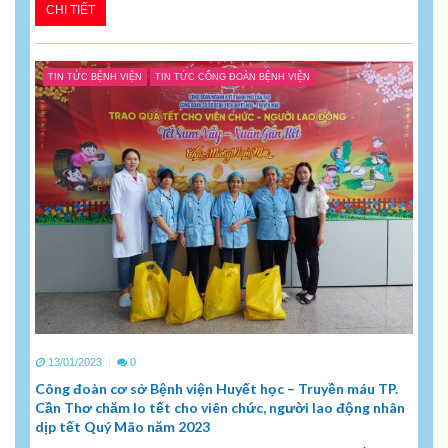
CHI TIẾT
TIN TỨC BỆNH VIỆN
TIN TỨC CÔNG ĐOÀN BỆNH VIỆN
13/01/2023
0
Công đoàn cơ sở Bệnh viện Huyết học – Truyền máu TP.
Cần Thơ chăm lo tết cho viên chức, người lao động nhân
dịp tết Quý Mão năm 2023