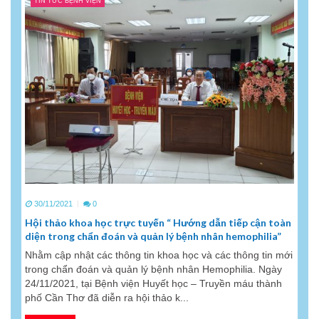
TIN TỨC BỆNH VIỆN
30/11/2021
0
Hội thảo khoa học trực tuyến “ Hướng dẫn tiếp cận toàn
diện trong chẩn đoán và quản lý bệnh nhân hemophilia”
Nhằm cập nhật các thông tin khoa học và các thông tin mới
trong chẩn đoán và quản lý bệnh nhân Hemophilia. Ngày
24/11/2021, tại Bệnh viện Huyết học – Truyền máu thành
phố Cần Thơ đã diễn ra hội thảo k...