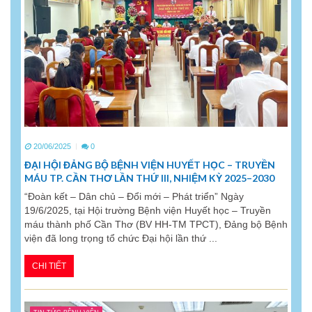
20/06/2025
0
ĐẠI HỘI ĐẢNG BỘ BỆNH VIỆN HUYẾT HỌC – TRUYỀN
MÁU TP. CẦN THƠ LẦN THỨ III, NHIỆM KỲ 2025–2030
“Đoàn kết – Dân chủ – Đổi mới – Phát triển” Ngày
19/6/2025, tại Hội trường Bệnh viện Huyết học – Truyền
máu thành phố Cần Thơ (BV HH-TM TPCT), Đảng bộ Bệnh
viện đã long trọng tổ chức Đại hội lần thứ ...
CHI TIẾT