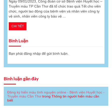
Ngày 09/01/2023, Công đoàn cơ sở Bệnh viện Huyết học –
Truyền máu TP Cần Thơ đã tổ chức trao quà Tết cho viên
chức, người lao động của bệnh viện và nhân viên công ty
vệ sinh, nhân viên công ty bảo vệ ...
CHI TIẾT
Bình Luận
Bạn phải
đăng nhập
để gửi bình luận.
Bình luận gần đây
Đăng ký hiến máu tình nguyện online - Bệnh viện Huyết học -
Truyền máu Cần Thơ
trong
Thông tin người hiến máu cần
biết