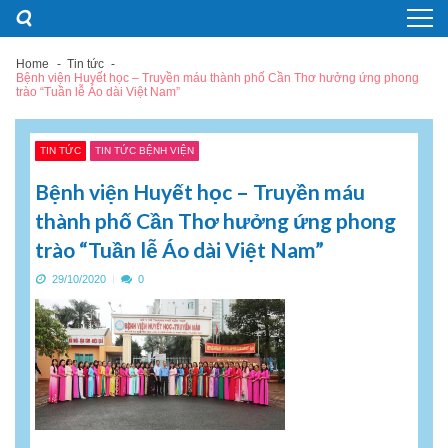
Skip
Skip
to
to
navigation
content
Home
Tin tức
Bệnh viện Huyết học – Truyền máu thành phố Cần Thơ hưởng ứng phong
trào “Tuần lễ Áo dài Việt Nam”
TIN TỨC
TIN TỨC BỆNH VIỆN
Bệnh viện Huyết học – Truyền máu
thành phố Cần Thơ hưởng ứng phong
trào “Tuần lễ Áo dài Việt Nam”
29/10/2020
0