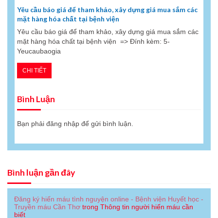
Yêu cầu báo giá để tham khảo, xây dựng giá mua sắm các
mặt hàng hóa chất tại bệnh viện
Yêu cầu báo giá để tham khảo, xây dựng giá mua sắm các
mặt hàng hóa chất tại bệnh viện => Đính kèm: 5-
Yeucaubaogia
CHI TIẾT
Bình Luận
Bạn phải
đăng nhập
để gửi bình luận.
Bình luận gần đây
Đăng ký hiến máu tình nguyện online - Bệnh viện Huyết học -
Truyền máu Cần Thơ
trong
Thông tin người hiến máu cần
biết